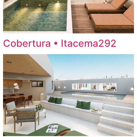
Cobertura • Itacema292