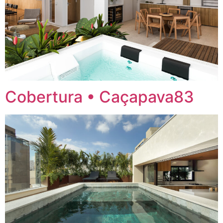
Cobertura • Caçapava83