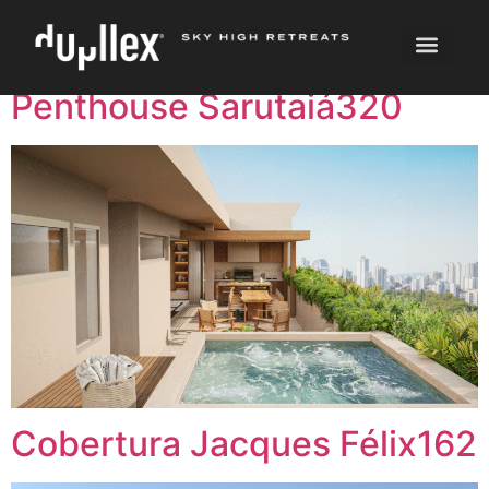
Autor:
Suzana Faria
Penthouse Sarutaiá320
Cobertura Jacques Félix162