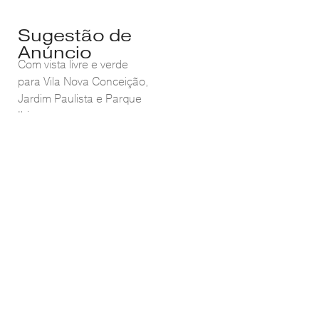
Sugestão de
Anúncio
Com vista livre e verde
para Vila Nova Conceição,
Jardim Paulista e Parque
Ibirapuera, espaços
generosos e planta bem
distribuída, esta cobertura
é palco de uma
transformação.
Os ambientes se
entrelaçam de forma fluida
e harmoniosa, exaltando a
luz natural e
proporcionando
versatilidade para criar